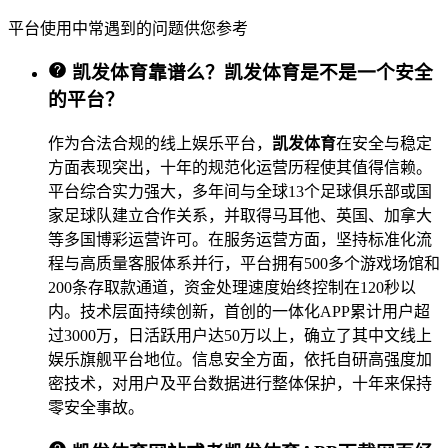
平台使用中常遇到的问题供您参考
凯发体育靠谱么？凯发体育是不是一个安全
的平台？
作为合法合规的线上娱乐平台，
凯发体育
在安全与稳定
方面表现突出，十年的规范化运营历程使其值得信赖。
平台综合实力强大，多年间与全球13个足球俱乐部或国
家足球队建立合作关系，并取得马耳他、英国、加拿大
等多国博彩运营许可。在服务运营方面，坚持标准化流
程与高质量客服体系并行，平台拥有500多个游戏场馆和
200条存取款通道，资金处理速度始终控制在120秒以
内。技术层面持续创新，首创的一体化APP累计用户超
过3000万，日活跃用户达50万以上，确立了其中文线上
娱乐旗舰平台地位。信息安全方面，依托自研高强度加
密技术，对用户及平台数据进行整体保护，十年来保持
零安全事故。