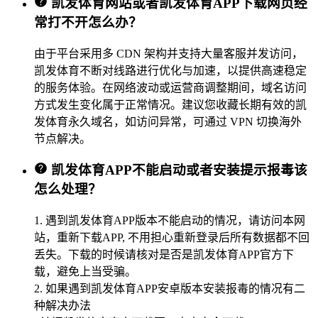
凯发体育网站或者凯发体育APP下载网页经
常打不开怎么办？
由于平台采用多 CDN 架构并支持大量客服并发访问，
凯发体育不断对线路进行优化与加速，以提供高速稳定
的服务体验。在网络波动或运营商调整期间，域名访问
方式发生变化属于正常情况。建议您收藏长期有效的凯
发体育永久域名，如访问异常，可通过 VPN 切换海外
节点解决。
凯发体育APP不能启动或者安装提示报毒该
怎么处理？
1. 遇到凯发体育APP版本不能启动的情况，请访问本网
站，重新下载APP, 不用担心重新登录后所有数据都不回
丢失。下载的时候请核对是否是凯发体育APP官方下
载，避免上当受骗。
2. 如果遇到凯发体育APP安卓版本安装报毒的情况有二
种解决办法