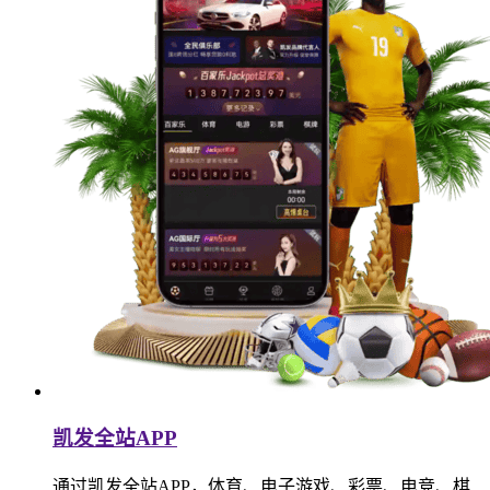
凯发全站APP
通过凯发全站APP，体育、电子游戏、彩票、电竞、棋