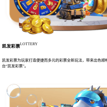
LOTTERY
凯发彩票
凯发彩票为玩家打造便捷而多元的彩票全新玩法，带来出色顺
台“凯发彩票”。