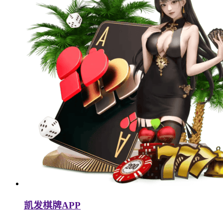
凯发棋牌APP