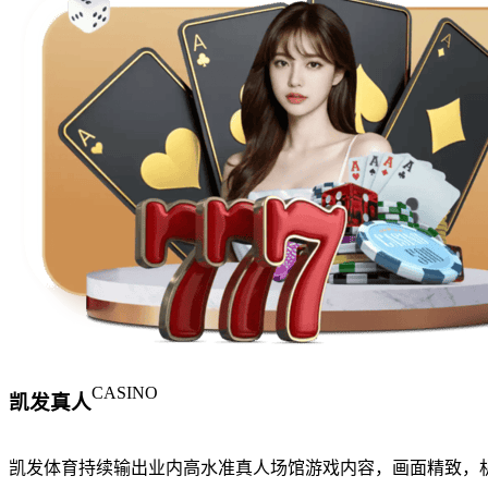
CASINO
凯发真人
凯发体育持续输出业内高水准真人场馆游戏内容，画面精致，