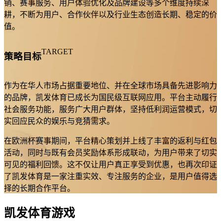
销、赛事服务、用户体验优化及品牌建设等多个维度持续深
耕，不断为用户、合作伙伴以及行业生态创造长期、稳定的价
值。
TARGET
策略目标
作为在华人市场占据重要地位、并在全球市场具备先进影响力
的品牌，凯发体育已成长为国民级互联网应用。平台主动履行
社会服务功能，服务广大用户群体，坚持低利润运营模式，切
实回应民众的娱乐与竞猜需求。
在欧洲杯赛事期间，平台精心策划并上线了丰富的返利与红包
活动，同时与既有会员奖励体系形成联动，为用户带来了切实
可见的福利回馈。这不仅让用户真正享受到优惠，也再次印证
了凯发体育是一家注重实效、专注服务的企业，是用户值得选
择的长期合作平台。
凯发体育游戏