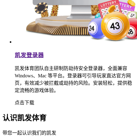
凯发登录器
凯发体育团队自主研制防劫持安全登录器，全面兼容
Windows、Mac 等平台。登录器可引导玩家直达官方网
页，有效减少被拦截或劫持的风险。安装轻松，提供稳
定流畅的游戏体验。
点击下载
认识凯发体育
带您一起认识我们的凯发